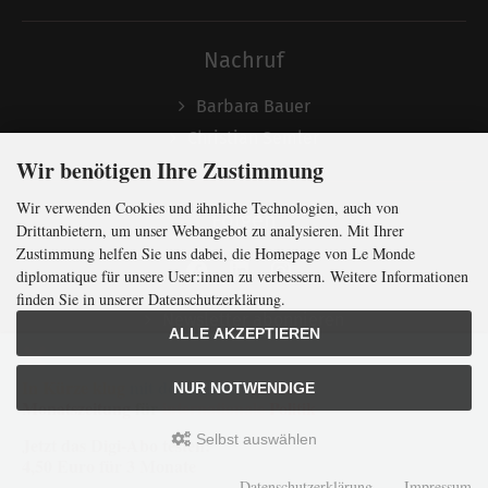
Nachruf
Barbara Bauer
Christian Semler
Wir benötigen Ihre Zustimmung
Wir verwenden Cookies und ähnliche Technologien, auch von
Folgen
Drittanbietern, um unser Webangebot zu analysieren. Mit Ihrer
Zustimmung helfen Sie uns dabei, die Homepage von Le Monde
diplomatique für unsere User:innen zu verbessern. Weitere Informationen
finden Sie in unserer Datenschutzerklärung.
Newsletter abonnieren
ALLE AKZEPTIEREN
In Kürze klug
mit der weltweit
größten
NUR NOTWENDIGE
Monatszeitung
für
internationale
Politik
Selbst auswählen
Jetzt das Digi-Abo testen:
LMd © 2026 | Template © 2009-2026 by
mod
ified eCommerce Shopsoftware
4,50 Euro für 3 Monate
mod
ified eCommerce Shopsoftware © 2009-2026
Datenschutzerklärung
Impressum