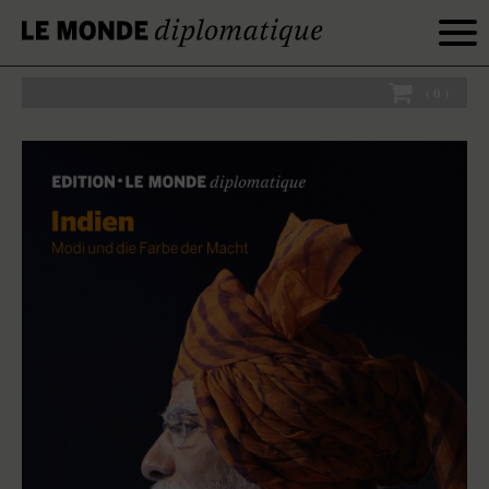
(
0
)